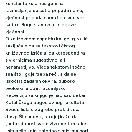
konstantu koja nas goni na 
razmišljanje da sutra pripada nama, 
vječnost pripada nama i da smo već 
sada u Bogu stanovnici njegove 
vječnosti.
O književnom aspektu knjige, g.Nujić 
zaključuje da su tekstovi čistog 
književnog izričaja, da korespondira 
s vjernicima sugestivno, ali 
nenametljivo. Vlada tekstom i točno 
zna što i gdje treba reći, a da ne 
iskoči iz zadanih okvira, duboko 
teološki, a opet razumljivo.
Recenziju za knjigu je napisao dekan 
Katoličkoga bogoslovnog fakulteta 
Sveučilišta u Zagrebu prof. dr. sc. 
Josip Šimunović, u kojoj kaže da 
„autor donosi svoje životne trenutke 
i situacije koje, zajedno s mislima nad 