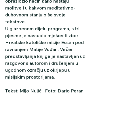
obrazložio način kako nastaju 
molitve i u kakvom meditativno-
duhovnom stanju piše svoje 
tekstove.
U glazbenom dijelu programa, s tri 
pjesme je nastupio mješoviti zbor 
Hrvatske katoličke misije Essen pod 
ravnanjem Matije Vuđan. Večer 
predstavljanja knjige je nastavljen uz 
razgovor s autorom i druženjem u 
ugodnom ozračju uz okrjepu u 
misijskim prostorijama.
Tekst: Mijo Nujić   Foto: Dario Peran