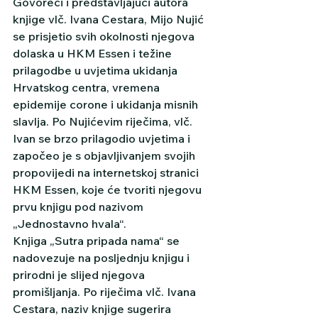
Govoreći i predstavljajući autora 
knjige vlč. Ivana Cestara, Mijo Nujić 
se prisjetio svih okolnosti njegova 
dolaska u HKM Essen i težine 
prilagodbe u uvjetima ukidanja 
Hrvatskog centra, vremena 
epidemije corone i ukidanja misnih 
slavlja. Po Nujićevim riječima, vlč. 
Ivan se brzo prilagodio uvjetima i 
započeo je s objavljivanjem svojih 
propovijedi na internetskoj stranici 
HKM Essen, koje će tvoriti njegovu 
prvu knjigu pod nazivom 
„Jednostavno hvala“.
Knjiga „Sutra pripada nama“ se 
nadovezuje na posljednju knjigu i 
prirodni je slijed njegova 
promišljanja. Po riječima vlč. Ivana 
Cestara, naziv knjige sugerira 