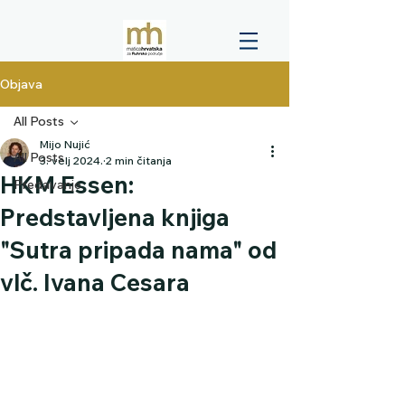
Objava
All Posts
Mijo Nujić
All Posts
3. velj 2024.
2 min čitanja
HKM Essen:
Predavanje
Predstavljena knjiga
"Sutra pripada nama" od
vlč. Ivana Cesara