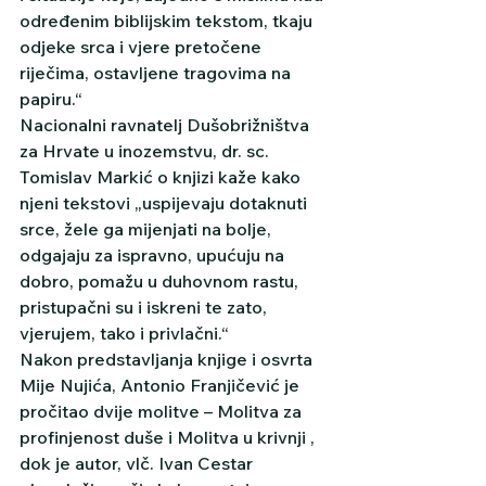
određenim biblijskim tekstom, tkaju 
odjeke srca i vjere pretočene 
riječima, ostavljene tragovima na 
papiru.“
Nacionalni ravnatelj Dušobrižništva 
za Hrvate u inozemstvu, dr. sc. 
Tomislav Markić o knjizi kaže kako 
njeni tekstovi „uspijevaju dotaknuti 
srce, žele ga mijenjati na bolje, 
odgajaju za ispravno, upućuju na 
dobro, pomažu u duhovnom rastu, 
pristupačni su i iskreni te zato, 
vjerujem, tako i privlačni.“
Nakon predstavljanja knjige i osvrta 
Mije Nujića, Antonio Franjičević je 
pročitao dvije molitve – Molitva za 
profinjenost duše i Molitva u krivnji , 
dok je autor, vlč. Ivan Cestar 