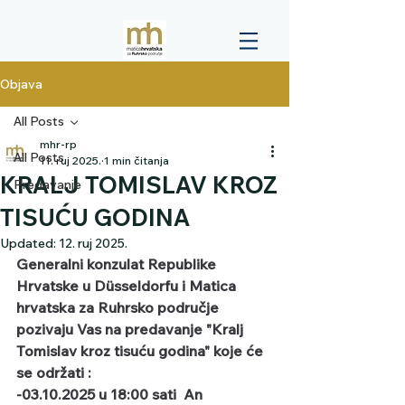
Objava
All Posts
mhr-rp
All Posts
11. ruj 2025.
1 min čitanja
KRALJ TOMISLAV KROZ
Predavanje
TISUĆU GODINA
Updated:
12. ruj 2025.
Generalni konzulat Republike 
Hrvatske u Düsseldorfu i Matica 
hrvatska za Ruhrsko područje
pozivaju Vas na predavanje "Kralj 
Tomislav kroz tisuću godina" koje će 
se održati :                                    
-03.10.2025 u 18:00 sati  An 