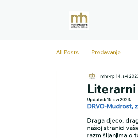
All Posts
Predavanje
mhr-rp
14. svi 202
Literarni
Updated:
15. svi 2023.
DRVO-Mudrost, zna
Draga djeco, dragi
našoj stranici vaš
razmišljanjima o to