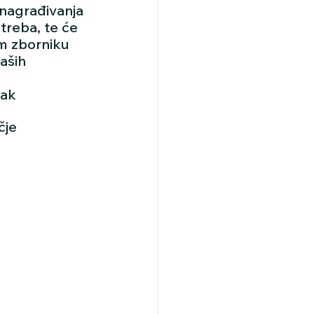
 nagrađivanja 
treba, te će 
m zborniku 
aših 
jak 
čje