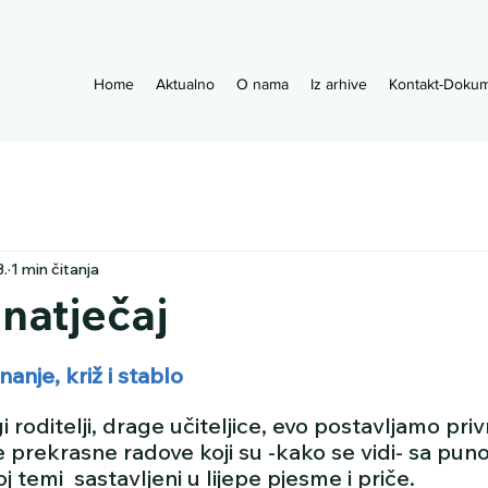
Home
Aktualno
O nama
Iz arhive
Kontakt-Dokum
3.
1 min čitanja
 natječaj
nje, križ i stablo
 roditelji, drage učiteljice, evo postavljamo pr
e prekrasne radove koji su -kako se vidi- sa puno
j temi  sastavljeni u lijepe pjesme i priče. 