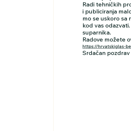
Radi tehničkih pr
i publiciranja mal
mo se uskoro sa n
kod vas odazvati.
suparnika.
Radove možete ovd
https://hrvatskiglas-be
Srdačan pozdrav 