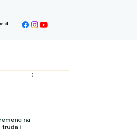
enti
ivremeno na 
 truda i 