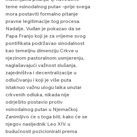
teme »sinodalnog puta« –prije svega 
mora postaviti formalno pitanje 
pravne legitimacije tog procesa.
Nadalje, Vuđan je pokazao da se 
Papa Franjo koji je za vrijeme svog 
pontifikata podržavao sinodalnost 
kao temeljnu dimenziju Crkve u 
njezinom pastoralnom usmjerenju, 
naglašavajući važnost slušanja, 
zajedništva i decentralizacije u 
odlučivanju i koji je više puta 
istaknuo važnu ulogu laika unutar 
crkvenih odluka, nikada nije 
odrješito postavio protiv 
»sinodalnog puta« u Njemačkoj. 
Zanimljivo će s toga biti, kako će se 
njegov nasljednik Leo XIV. u 
budućnosti pozicionirati prema 