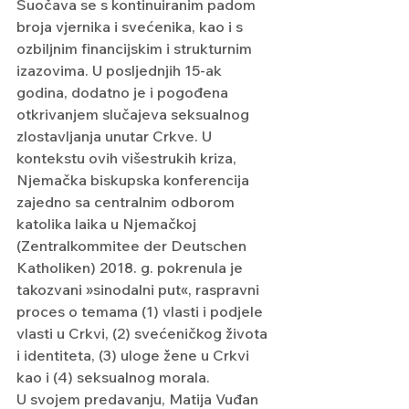
Suočava se s kontinuiranim padom 
broja vjernika i svećenika, kao i s 
ozbiljnim financijskim i strukturnim 
izazovima. U posljednjih 15-ak 
godina, dodatno je i pogođena 
otkrivanjem slučajeva seksualnog 
zlostavljanja unutar Crkve. U 
kontekstu ovih višestrukih kriza, 
Njemačka biskupska konferencija 
zajedno sa centralnim odborom 
katolika laika u Njemačkoj 
(Zentralkommitee der Deutschen 
Katholiken) 2018. g. pokrenula je 
takozvani »sinodalni put«, raspravni 
proces o temama (1) vlasti i podjele 
vlasti u Crkvi, (2) svećeničkog života 
i identiteta, (3) uloge žene u Crkvi 
kao i (4) seksualnog morala.
U svojem predavanju, Matija Vuđan 