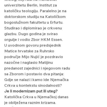
univerzitetu Berlin, Institut za 
katoličku teologiju. Paralelno je na 
doktorskom studiju na Katoličkom 
bogoslužnom fakultetu u Erfurtu. 
Studirao i diplomirao je crkvenu 
glazbu. Dugo godina je svirao 
orgulje i vodio Zbor HKM Essen.
U uvodnom govoru predsjednik 
Matice hrvatske za Ruhrsko 
područje Mijo Nujić je pozdravio 
nazočne i naglasio Matijinu 
predanost zajednici i njegovom radu 
sa Zborom i postavio dva pitanja: 
Gdje se nalazi i kamo ide Njemačka 
Crkva u kontekstu sinodalnosti?
Je li modernizam put ili uteg?
Katolička Crkva u Njemačkoj danas 
je obilježena raznim krizama. 