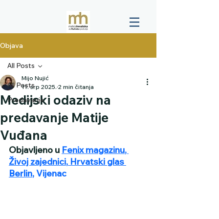
Objava
All Posts
Mijo Nujić
All Posts
11. srp 2025.
2 min čitanja
Medijski odaziv na
Predavanje
predavanje Matije
Vuđana
Objavljeno u 
Fenix magazinu
, 
Živoj zajednici
,
 Hrvatski glas 
Berlin
,
 Vijenac