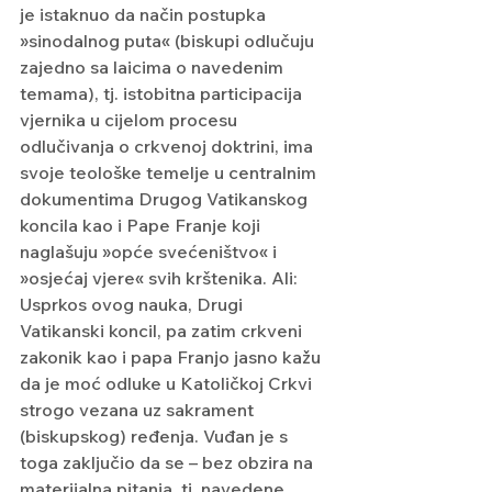
je istaknuo da način postupka 
»sinodalnog puta« (biskupi odlučuju 
zajedno sa laicima o navedenim 
temama), tj. istobitna participacija 
vjernika u cijelom procesu 
odlučivanja o crkvenoj doktrini, ima 
svoje teološke temelje u centralnim 
dokumentima Drugog Vatikanskog 
koncila kao i Pape Franje koji 
naglašuju »opće svećeništvo« i 
»osjećaj vjere« svih krštenika. Ali: 
Usprkos ovog nauka, Drugi 
Vatikanski koncil, pa zatim crkveni 
zakonik kao i papa Franjo jasno kažu 
da je moć odluke u Katoličkoj Crkvi 
strogo vezana uz sakrament 
(biskupskog) ređenja. Vuđan je s 
toga zaključio da se – bez obzira na 
materijalna pitanja, tj. navedene 