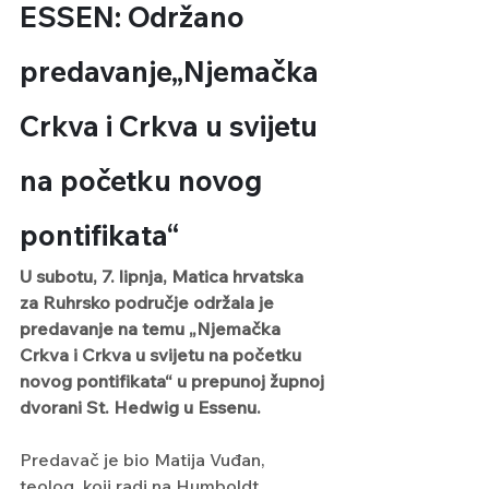
ESSEN: Održano 
predavanje„Njemačka 
Crkva i Crkva u svijetu 
na početku novog 
pontifikata“
U subotu, 7. lipnja, Matica hrvatska 
za Ruhrsko područje održala je 
predavanje na temu „Njemačka 
Crkva i Crkva u svijetu na početku 
novog pontifikata“ u prepunoj župnoj 
dvorani St. Hedwig u Essenu.
Predavač je bio Matija Vuđan, 
teolog, koji radi na Humboldt 