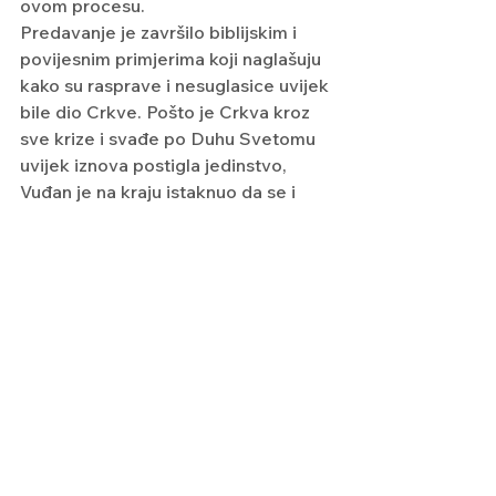
ovom procesu.
Predavanje je završilo biblijskim i 
povijesnim primjerima koji naglašuju 
kako su rasprave i nesuglasice uvijek 
bile dio Crkve. Pošto je Crkva kroz 
sve krize i svađe po Duhu Svetomu 
uvijek iznova postigla jedinstvo, 
Vuđan je na kraju istaknuo da se i 
trenutačna kriza Crkve kao i svađa o 
sinodalnosti mogu shvatiti kao 
vođenje Duha Svetoga.
Autor: Mijo Nujić